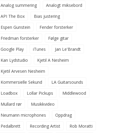
Analog summering
Analogt miksebord
API The Box
Bias justering
Espen Gunstein
Fender forsterker
Friedman forsterker
Følge gitar
Google Play
iTunes
Jan Le'Brandt
Kan Lydstudio
Kjetil A Nesheim
Kjetil Arvesen Nesheim
Kommersielle Sekund
LA Guitarsounds
Loadbox
Lollar Pickups
Middlewood
Mullard rør
Musikkvideo
Neumann microphones
Oppdrag
Pedalbrett
Recording Artist
Rob Moratti