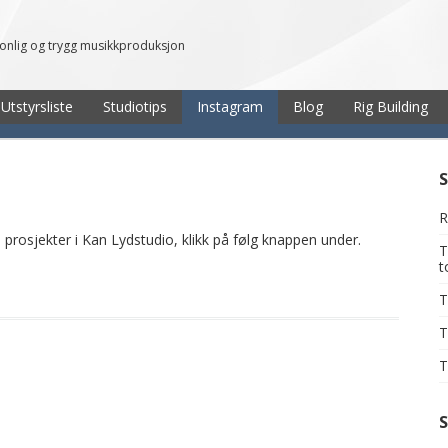
sonlig og trygg musikkproduksjon
Utstyrsliste
Studiotips
Instagram
Blog
Rig Building
R
prosjekter i Kan Lydstudio, klikk på følg knappen under.
T
T
T
T