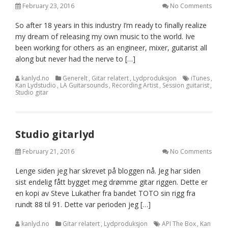
February 23, 2016
No Comments
So after 18 years in this industry I’m ready to finally realize
my dream of releasing my own music to the world. Ive
been working for others as an engineer, mixer, guitarist all
along but never had the nerve to […]
kanlyd.no
Generelt
,
Gitar relatert
,
Lydproduksjon
iTunes
,
Kan Lydstudio
,
LA Guitarsounds
,
Recording Artist
,
Session guitarist
,
Studio gitar
Studio gitarlyd
February 21, 2016
No Comments
Lenge siden jeg har skrevet på bloggen nå. Jeg har siden
sist endelig fått bygget meg drømme gitar riggen. Dette er
en kopi av Steve Lukather fra bandet TOTO sin rigg fra
rundt 88 til 91. Dette var perioden jeg […]
kanlyd.no
Gitar relatert
,
Lydproduksjon
API The Box
,
Kan