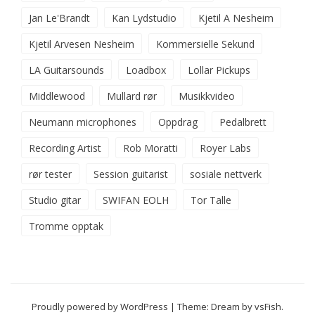
Jan Le'Brandt
Kan Lydstudio
Kjetil A Nesheim
Kjetil Arvesen Nesheim
Kommersielle Sekund
LA Guitarsounds
Loadbox
Lollar Pickups
Middlewood
Mullard rør
Musikkvideo
Neumann microphones
Oppdrag
Pedalbrett
Recording Artist
Rob Moratti
Royer Labs
rør tester
Session guitarist
sosiale nettverk
Studio gitar
SWIFAN EOLH
Tor Talle
Tromme opptak
Proudly powered by WordPress
|
Theme: Dream by
vsFish
.