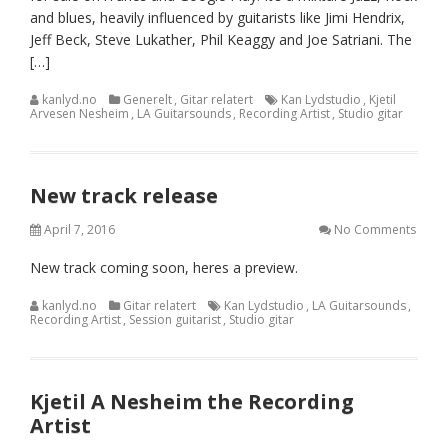
and blues, heavily influenced by guitarists like Jimi Hendrix,
Jeff Beck, Steve Lukather, Phil Keaggy and Joe Satriani. The
[…]
kanlyd.no
Generelt
,
Gitar relatert
Kan Lydstudio
,
Kjetil
Arvesen Nesheim
,
LA Guitarsounds
,
Recording Artist
,
Studio gitar
New track release
April 7, 2016
No Comments
New track coming soon, heres a preview.
kanlyd.no
Gitar relatert
Kan Lydstudio
,
LA Guitarsounds
,
Recording Artist
,
Session guitarist
,
Studio gitar
Kjetil A Nesheim the Recording
Artist