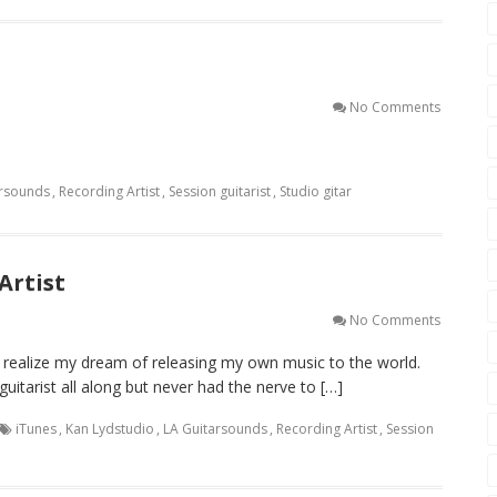
No Comments
arsounds
,
Recording Artist
,
Session guitarist
,
Studio gitar
Artist
No Comments
lly realize my dream of releasing my own music to the world.
uitarist all along but never had the nerve to […]
iTunes
,
Kan Lydstudio
,
LA Guitarsounds
,
Recording Artist
,
Session