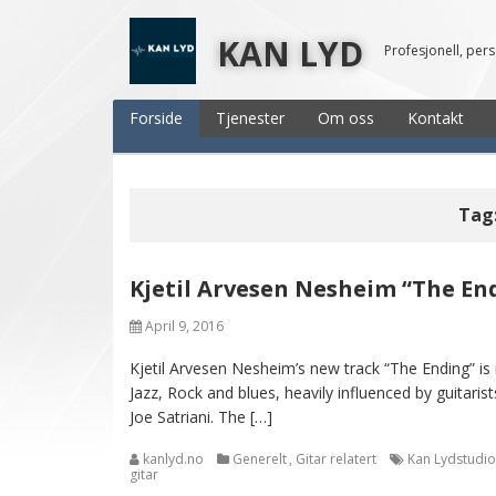
KAN LYD
Profesjonell, per
Forside
Tjenester
Om oss
Kontakt
Tag
Kjetil Arvesen Nesheim “The En
April 9, 2016
Kjetil Arvesen Nesheim’s new track “The Ending” is 
Jazz, Rock and blues, heavily influenced by guitarist
Joe Satriani. The […]
kanlyd.no
Generelt
,
Gitar relatert
Kan Lydstudio
gitar