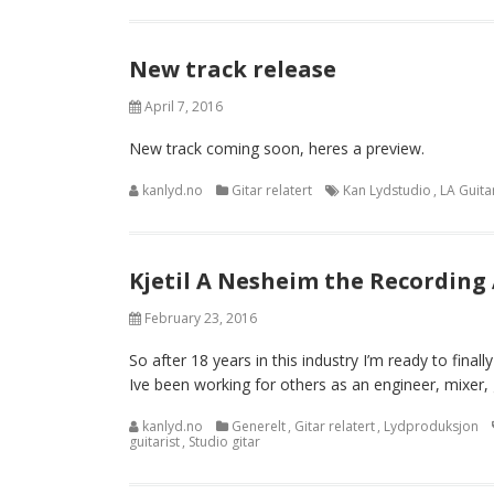
New track release
April 7, 2016
New track coming soon, heres a preview.
kanlyd.no
Gitar relatert
Kan Lydstudio
,
LA Guit
Kjetil A Nesheim the Recording 
February 23, 2016
So after 18 years in this industry I’m ready to fina
Ive been working for others as an engineer, mixer, g
kanlyd.no
Generelt
,
Gitar relatert
,
Lydproduksjon
guitarist
,
Studio gitar