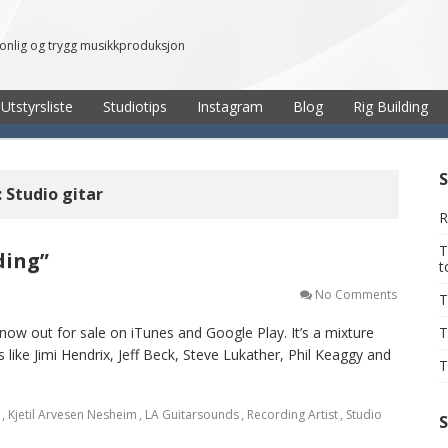
sonlig og trygg musikkproduksjon
Utstyrsliste
Studiotips
Instagram
Blog
Rig Building
:
Studio gitar
R
T
ding”
No Comments
T
now out for sale on iTunes and Google Play. It’s a mixture
T
s like Jimi Hendrix, Jeff Beck, Steve Lukather, Phil Keaggy and
T
,
Kjetil Arvesen Nesheim
,
LA Guitarsounds
,
Recording Artist
,
Studio