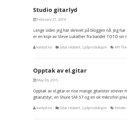
Studio gitarlyd
February 21, 2016
Lenge siden jeg har skrevet på bloggen nå. Jeg har
er en kopi av Steve Lukather fra bandet TOTO sin rig
kanlyd.no
Gitar relatert
,
Lydproduksjon
API The
Opptak av el.gitar
May 30, 2015
Opptak av el.gitar er noe mange gitarister strever
gitarutstyr, en Shure SM-57 og en ok mikrofon prea
kanlyd.no
Gitar relatert
,
Lydproduksjon
Fender 