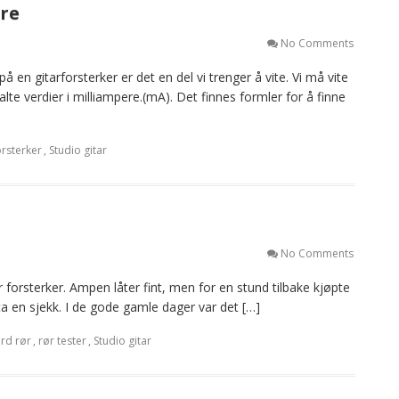
ere
No Comments
 en gitarforsterker er det en del vi trenger å vite. Vi må vite
lte verdier i milliampere.(mA). Det finnes formler for å finne
rsterker
,
Studio gitar
No Comments
orsterker. Ampen låter fint, men for en stund tilbake kjøpte
a en sjekk. I de gode gamle dager var det […]
ard rør
,
rør tester
,
Studio gitar