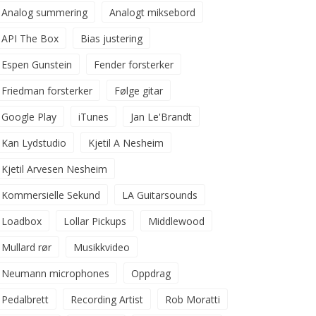
Analog summering
Analogt miksebord
API The Box
Bias justering
Espen Gunstein
Fender forsterker
Friedman forsterker
Følge gitar
Google Play
iTunes
Jan Le'Brandt
Kan Lydstudio
Kjetil A Nesheim
Kjetil Arvesen Nesheim
Kommersielle Sekund
LA Guitarsounds
Loadbox
Lollar Pickups
Middlewood
Mullard rør
Musikkvideo
Neumann microphones
Oppdrag
Pedalbrett
Recording Artist
Rob Moratti