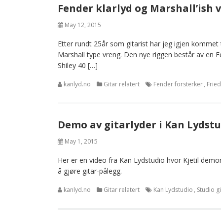
Fender klarlyd og Marshall’ish 
May 12, 2015
Etter rundt 25år som gitarist har jeg igjen kommet
Marshall type vreng. Den nye riggen består av en
Shiley 40 […]
kanlyd.no
Gitar relatert
Fender forsterker
,
Frie
Demo av gitarlyder i Kan Lydst
May 1, 2015
Her er en video fra Kan Lydstudio hvor Kjetil demonstr
å gjøre gitar-pålegg.
kanlyd.no
Gitar relatert
Kan Lydstudio
,
Studio gi