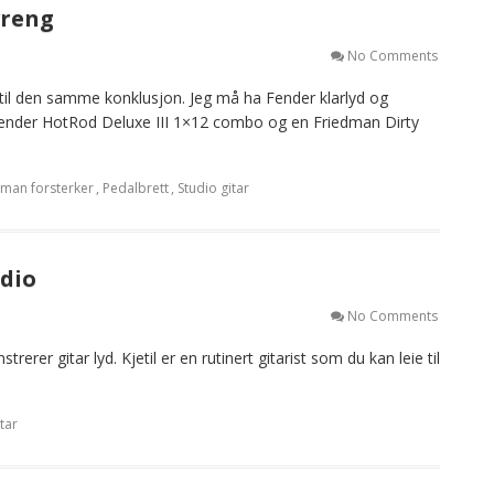
vreng
No Comments
 til den samme konklusjon. Jeg må ha Fender klarlyd og
 Fender HotRod Deluxe III 1×12 combo og en Friedman Dirty
dman forsterker
,
Pedalbrett
,
Studio gitar
udio
No Comments
erer gitar lyd. Kjetil er en rutinert gitarist som du kan leie til
tar