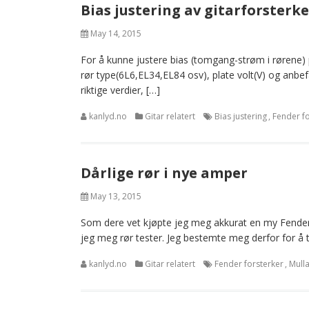
Bias justering av gitarforsterk
May 14, 2015
For å kunne justere bias (tomgang-strøm i rørene) på
rør type(6L6,EL34,EL84 osv), plate volt(V) og anbefa
riktige verdier, […]
kanlyd.no
Gitar relatert
Bias justering
,
Fender fo
Dårlige rør i nye amper
May 13, 2015
Som dere vet kjøpte jeg meg akkurat en my Fender f
jeg meg rør tester. Jeg bestemte meg derfor for å t
kanlyd.no
Gitar relatert
Fender forsterker
,
Mull