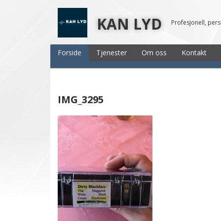
KAN LYD
Profesjonell, per
Forside
Tjenester
Om oss
Kontakt
IMG_3295