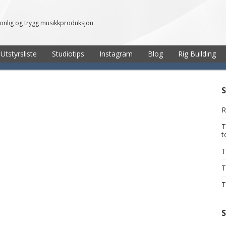
sonlig og trygg musikkproduksjon
Utstyrsliste
Studiotips
Instagram
Blog
Rig Building
R
T
T
T
T