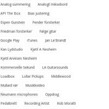
Analog summering
Analogt miksebord
API The Box
Bias justering
Espen Gunstein
Fender forsterker
Friedman forsterker
Følge gitar
Google Play
iTunes
Jan Le'Brandt
Kan Lydstudio
Kjetil A Nesheim
Kjetil Arvesen Nesheim
Kommersielle Sekund
LA Guitarsounds
Loadbox
Lollar Pickups
Middlewood
Mullard rør
Musikkvideo
Neumann microphones
Oppdrag
Pedalbrett
Recording Artist
Rob Moratti